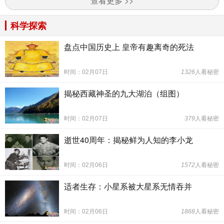
查看更多 >>
科学探索
盘点中国历史上 皇帝有趣离奇的死法
时间：02月07日
1326
人看秘密
揭秘西藏神圣的九大湖泊（组图）
时间：02月07日
379
人看秘密
逝世40周年：揭秘鲜为人知的李小龙
时间：02月06日
1572
人看秘密
适者生存：小星系被大星系无情吞并
时间：02月06日
1868
人看秘密