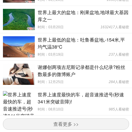
世界上最大的盆地：刚果盆地,地球最大基因
库之一
时间：03月20日
1632417
人看秘密
世界上最低的盆地：吐鲁番盆地,-154米,平
均气温38℃
时间：03月19日
237
人看秘密
谢娜创两项吉尼斯记录都是什么纪录?粉丝
数最多的微博账户
时间：12月25日
284
人看秘密
世界上速度最快的车，超音速推进号(秒速
341米突破音障)!
时间：08月10日
985
人看秘密
查看更多 >>