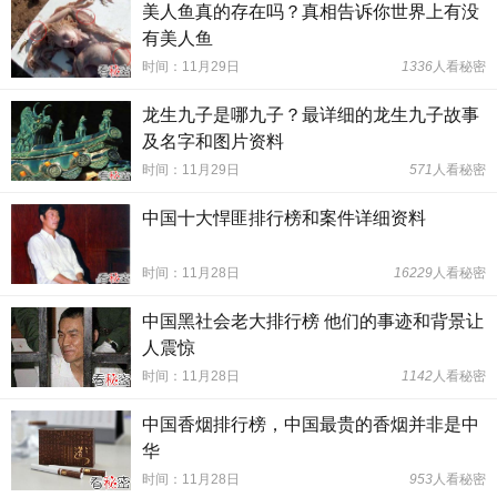
美人鱼真的存在吗？真相告诉你世界上有没
有美人鱼
时间：11月29日
1336
人看秘密
龙生九子是哪九子？最详细的龙生九子故事
及名字和图片资料
时间：11月29日
571
人看秘密
中国十大悍匪排行榜和案件详细资料
时间：11月28日
16229
人看秘密
中国黑社会老大排行榜 他们的事迹和背景让
人震惊
时间：11月28日
1142
人看秘密
中国香烟排行榜，中国最贵的香烟并非是中
华
时间：11月28日
953
人看秘密