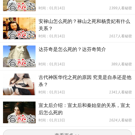
时间：01月14日
1399
人看秘密
安禄山怎么死的？禄山之死和杨贵妃有什么
关系？
时间：01月14日
1617
人看秘密
达芬奇是怎么死的？达芬奇简介
时间：01月14日
389
人看秘密
古代神医华佗之死的原因 究竟是自杀还是他
杀？
时间：01月14日
1341
人看秘密
宣太后介绍：宣太后和秦始皇的关系，宣太
后怎么死的
时间：01月13日
1624
人看秘密