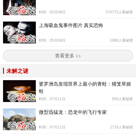
时间：05月06日
570772
人看秘密
上海吸血鬼事件图片 真实恐怖
时间：05月06日
1896
人看秘密
查看更多 >>
未解之谜
婆罗洲岛发现世界上最小的青蛙：猪笼草姬
蛙
时间：07月11日
956
人看秘密
微型迅猛龙：恐龙中的飞行专家
时间：07月11日
1719
人看秘密