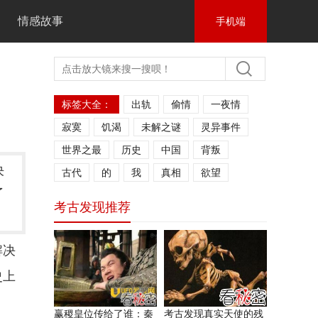
情感故事
手机端
标签大全：
出轨
偷情
一夜情
寂寞
饥渴
未解之谜
灵异事件
世界之最
历史
中国
背叛
决
古代
的
我
真相
欲望
了
考古发现推荐
解决
史上
赢稷皇位传给了谁：秦
考古发现真实天使的残