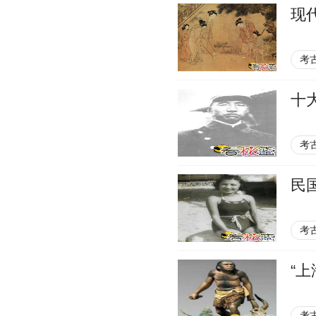
现
考
十
考
民
考
“上
考