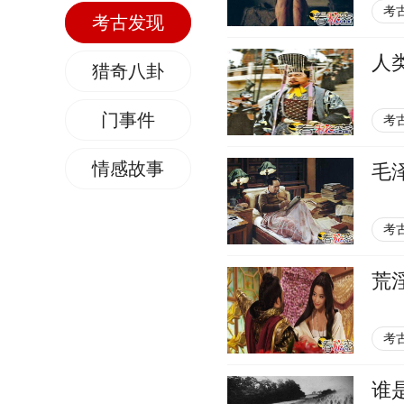
考
考古发现
人
猎奇八卦
门事件
考
情感故事
毛
考
荒
考
谁