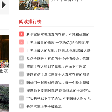
阅读排行榜
1
科学家证实鬼魂真的存在，不过和你想的
不太一样！
2
世界上最贵的物质,一克两亿(能治癌症,年
产0.025克)
3
世界上最大的盆地：刚果盆地,地球最大基
因库之一
4
盘点全球最为有名的十个恐怖传说，你准
备好了吗？
5
震惊！有人拍到了鬼魂：画面不可思议
数 夜
6
难以置信！盘点世界十大真实存在的幽灵
7
嗯你们一起来别停舔我，每一个晚上我被
很多人舔了下面。
8
按摩师不要嗯啊哦好 刺激挑逗的手法带我
上天
9
宝贝爸爸忍不了了给我 不要嗯好大啊女儿
好痛
10
长途汽车上妻子被轮流