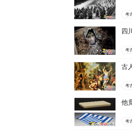
考
四
考
古
考
他
考