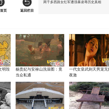
两千多西路女红军遭强暴凌辱历史真相
首页
返回栏目
文明毁
杨贵妃与安禄山洗澡图：竟
一代女皇武则天男宠无
当众私通
夜激