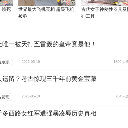
：饿死
世界最大飞机亮相 超级飞机
古代女子神秘性器具及
被称
罚工具
上唯一被天打五雷轰的皇帝竟是他！
2026-05-19
1390 人
古发现
人遗留？考古惊现三千年前黄金宝藏
2026-05-19
764 人
古发现
千多西路女红军遭强暴凌辱历史真相