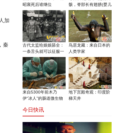
昭襄死后谁继位
骸，脊部长有翅膀(婴儿
天使)
人加
，秦
古代太监给娘娘舔全：
鸟居龙藏：来自日本的
一条舌头就可以征服一
人类学家
个女人
来自5300年前木乃
地下宫殿奇观：印度阶
伊“冰人”的肠道微生物
梯天井
给远古人文地理提供线
今日快讯
索