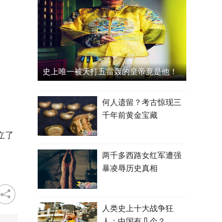
史上唯一被天打五雷轰的皇帝竟是他！
何人遗留？考古惊现三
千年前黄金宝藏
立了
两千多西路女红军遭强
暴凌辱历史真相
人类史上十大战争狂
人：中国有几个？