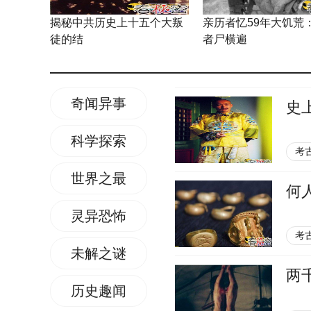
揭秘中共历史上十五个大叛
亲历者忆59年大饥荒
徒的结
者尸横遍
奇闻异事
史
科学探索
考
世界之最
何
灵异恐怖
考
未解之谜
两
历史趣闻