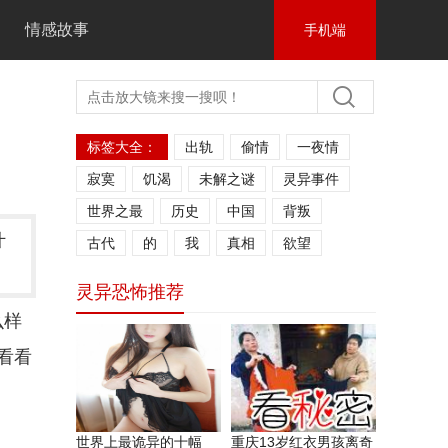
情感故事
手机端
标签大全：
出轨
偷情
一夜情
寂寞
饥渴
未解之谜
灵异事件
世界之最
历史
中国
背叛
什
古代
的
我
真相
欲望
灵异恐怖推荐
么样
看看
世界上最诡异的十幅
重庆13岁红衣男孩离奇