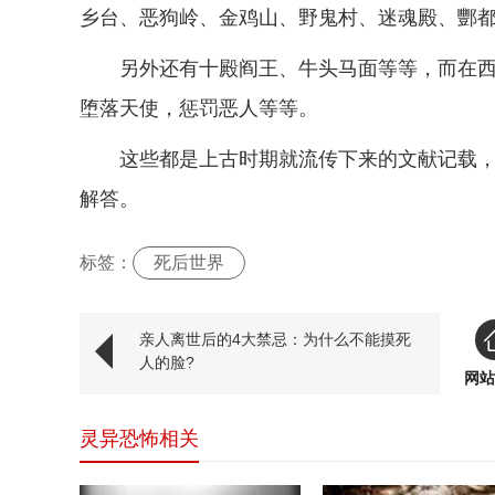
乡台、恶狗岭、金鸡山、野鬼村、迷魂殿、酆
另外还有十殿阎王、牛头马面等等，而在
堕落天使，惩罚恶人等等。
这些都是上古时期就流传下来的文献记载
解答。
标签：
死后世界
亲人离世后的4大禁忌：为什么不能摸死
人的脸?
网站
灵异恐怖相关