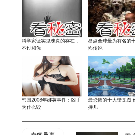
科学家证实鬼魂真的存在，
盘点全球最为有名的
不过和你
怖传说
韩国2008年娜英事件：凶手
最恐怖的十大错觉图,
为什么毁
持几