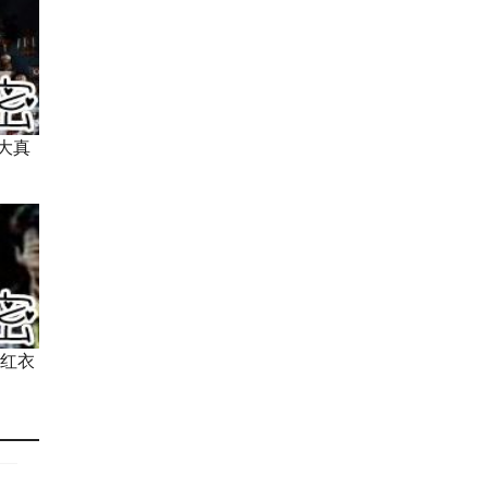
大真
湾红衣