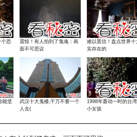
十个恐
震惊！有人拍到了鬼魂：画
难以置信！盘点世界十
面不可思议
实存在的
你能坚
武汉十大鬼楼,千万不要一个
1998年轰动一时的台
人去(
小女孩