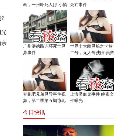
画，一张吓死人(胆小慎
死亡事件
入)
?
阴光
的亲
广州洪德路连环死亡灵
世界十大幽灵船之卡兹
异事件
二号，无人驾驶(船员救
人全溺亡)
奔跑吧兄弟灵异事件视
上海吸血鬼事件 绝密文
频，第二季第五期惊现
件曝光
鬼脸(错觉)
今日快讯