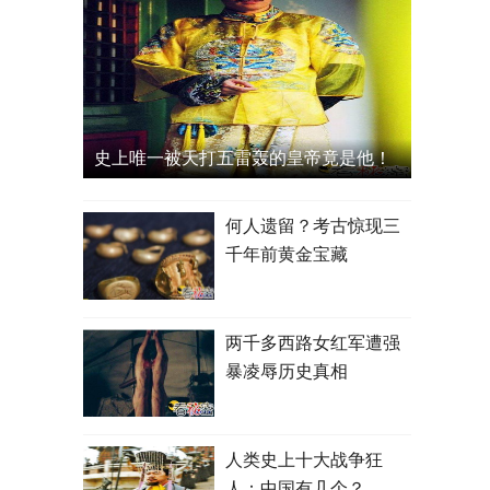
史上唯一被天打五雷轰的皇帝竟是他！
何人遗留？考古惊现三
千年前黄金宝藏
两千多西路女红军遭强
暴凌辱历史真相
人类史上十大战争狂
人：中国有几个？