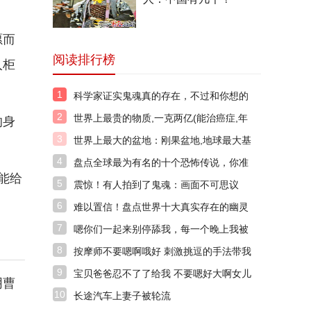
愿而
阅读排行榜
入柜
1
科学家证实鬼魂真的存在，不过和你想的
不太一样！
2
世界上最贵的物质,一克两亿(能治癌症,年
的身
产0.025克)
3
世界上最大的盆地：刚果盆地,地球最大基
因库之一
4
盘点全球最为有名的十个恐怖传说，你准
能给
备好了吗？
5
震惊！有人拍到了鬼魂：画面不可思议
6
难以置信！盘点世界十大真实存在的幽灵
7
嗯你们一起来别停舔我，每一个晚上我被
很多人舔了下面。
8
按摩师不要嗯啊哦好 刺激挑逗的手法带我
上天
9
宝贝爸爸忍不了了给我 不要嗯好大啊女儿
阴曹
好痛
10
长途汽车上妻子被轮流