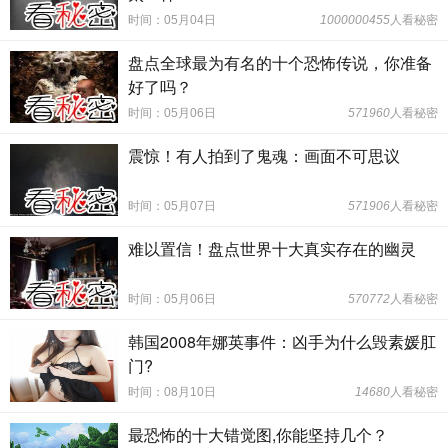
时间：05月04日
1000000455
人看秘密
盘点全球最为有名的十个恐怖传说，你准备
好了吗？
时间：05月06日
571960
人看秘密
震惊！有人拍到了鬼魂：画面不可思议
时间：05月07日
571906
人看秘密
难以置信！盘点世界十大真实存在的幽灵
时间：05月06日
570772
人看秘密
韩国2008年娜英事件：凶手为什么毁素媛肛
门?
时间：08月10日
14680
人看秘密
最恐怖的十大错觉图,你能坚持几个？